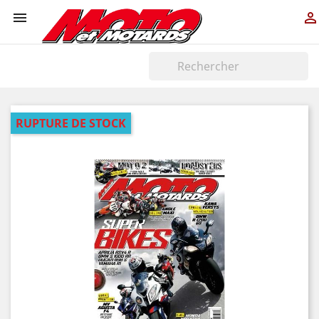


RUPTURE DE STOCK