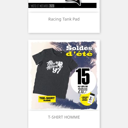
Code de la route et des autres
partagent des technologies et
usagers.
plateformes, car Qianjiang est
propriétaire de Benelli, ce qui
Que ressent-on en roulant sur
explique certaines bases
Racing Tank Pad
les routes de l'île de Man ?
techniques communes.
Rouler sur les routes du
Tourist Trophy est une
🔥 Moto et Motards : la moto,
expérience unique. Entre les
la passion et le délire.
paysages, les virages
Toujours sans filtre. 🔥
mythiques et les portions
sans limitation de vitesse,
#motoetmotards #qjmotor
chaque kilomètre rappelle
#srk800
pourquoi cette île est
devenue une véritable
légende pour les motards.
Pourquoi tant de motards
rêvent-ils de découvrir l'île de
Man ?Au-delà du Tourist
Trophy, l'île de Man offre des
paysages sauvages, des
routes exceptionnelles, une
histoire riche et une véritable
T-SHIRT HOMME
culture de la moto. C'est une
destination incontournable