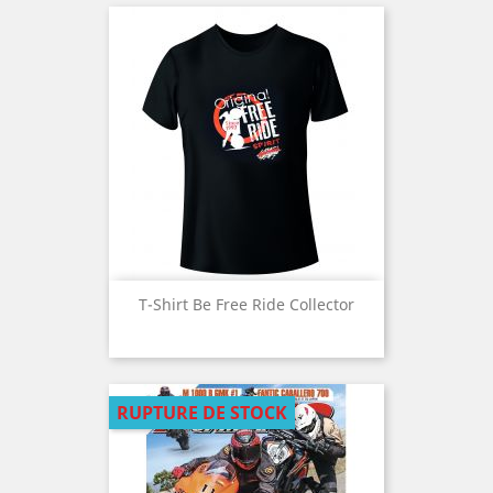
paysage francophone ! Ici, on
🏍️ 𝐞𝐭 𝐦𝐨𝐭𝐨 :
parle bécanes avec passion,
Les pneus Bridgestone
mauvaise foi assumée, bonne
RS12 :
https://triple6-
humeur et gros sens de la
sl.short.gy/bridgesto...
dérision. Que tu sois pistard,
S23 :
https://triple6-
routard, stunt, trialiste du
sl.short.gy/bridgesto...
dimanche ou simple
amoureux de mécanique :
©️ 𝐂𝐫𝐞́𝐝𝐢𝐭𝐬 :
installe-toi, on ne se prend
Génépi Film
pas trop au sérieux… mais on
roule sérieux.
🤩 Bienvenue sur la chaîne
Moto et Motards, le magazine
𝐐𝐮𝐞𝐥𝐥𝐞𝐬 𝐬𝐨𝐧𝐭 𝐥𝐞𝐬 𝐜𝐨𝐧𝐜𝐮𝐫𝐫𝐞𝐧𝐭𝐞𝐬 𝐝𝐞
vidéo moto le plus déjanté du
𝐥𝐚 𝐐𝐉 𝐌𝐨𝐭𝐨𝐫 𝐒𝐑𝐊 𝟴𝟬𝟬 𝐃𝐚𝐫𝐤 ?
paysage francophone ! Ici, on
Selon le budget évoqué dans
parle bécanes avec passion,
l’essai, elle vient se comparer
T-Shirt Be Free Ride Collector
mauvaise foi assumée, bonne
indirectement à des motos
humeur et gros sens de la
comme la Yamaha MT-03, la
dérision. Que tu sois pistard,
Suzuki SV650 ou la Triumph
routard, stunt, trialiste du
Speed 400. Pas forcément la
dimanche ou simple
même catégorie sur le papier,
RUPTURE DE STOCK
amoureux de mécanique :
mais le prix oblige à faire la
installe-toi, on ne se prend
comparaison.
pas trop au sérieux… mais on
roule sérieux.
𝐋𝐚 𝐐𝐉 𝐌𝐨𝐭𝐨𝐫 𝐒𝐑𝐊 𝟴𝟬𝟬 𝐃𝐚𝐫𝐤