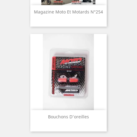
https://www.tiktok.com/@m
https://www.instagram.com/
otoetmotards
misscocalight
Magazine Moto Et Motards N°254
Facebook :
🏍️ 𝐑𝐞𝐭𝐫𝐨𝐮𝐯𝐞 𝐦𝐨𝐢 :
https://www.facebook.com/
Sur la route 🤙😁
Misscocalight
Insta :
https://www.instagram.com/
🧤 𝐌𝐞𝐬 𝐞́𝐪𝐮𝐢𝐩𝐞𝐦𝐞𝐧𝐭𝐬 𝐦𝐨𝐭𝐚𝐫𝐝𝐬
stephane_lacaze/
Casque : Shoei X-SPR Pro :
Facebook :
https://triple6-
https://www.facebook.com/p
sl.short.gy/shoei-x-spr-pro
/Stéphane-Lacaze
Airbag : In&Motion :
https://triple6-
sl.short.gy/inmotion
🧤 𝐌𝐞𝐬 𝐞́𝐪𝐮𝐢𝐩𝐞𝐦𝐞𝐧𝐭𝐬 𝐦𝐨𝐭𝐚𝐫𝐝𝐬
Gants Five :
https://triple6-
Casque : Shoei X-SPR Pro :
sl.short.gy/five-sf1-evo
https://triple6-
Blouson : Ixon Cortex :
sl.short.gy/shoei-x-s...
https://triple6-
Airbag : In&Motion :
sl.short.gy/ixon
https://triple6-
sl.short.gy/inmotion
©️ 𝐂𝐫𝐞́𝐝𝐢𝐭𝐬 :
Gants Five :
https://triple6-
Génépi Film
sl.short.gy/five-rfx1
Bouchons D'oreilles
Blouson : Ixon Cortex :
🤩 Bienvenue sur la chaîne
https://triple6-
Moto et Motards, le magazine
sl.short.gy/ixon
vidéo moto le plus déjanté du