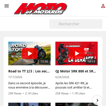


13:56
14:19
Road to TT 2/3 : Les secrets de l’île de Man
QJ Motor SRK 800 et SRK 800 Dark | The Dark Side of China
7/17/2026
6/26/2026
Dans ce second épisode, je
Après les SRK 421 RR, je
vous emmène à la découverte
pouvais soit arrêter là et
de l’île de Man, durant la
éviter de fâcher
29K Views
•
2.1K Likes
25K Views
•
1.7K Likes
semaine d’essais du Tourist
définitivement les puristes…
•
67 Comments
•
119 Comments
Trophy. Vous pourrez
soit remettre le couvert avec
également entendre les
deux roadsters chinois qui