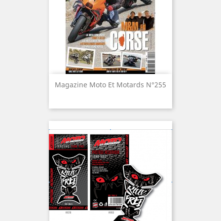
𝐞𝐬𝐭-𝐞𝐥𝐥𝐞 𝐮𝐧𝐞 𝐛𝐨𝐧𝐧𝐞 𝐚𝐟𝐟𝐚𝐢𝐫𝐞 ?
🔥 Moto et Motards : la moto,
Sur le papier et d’après l’essai,
la passion et le délire.
elle mérite clairement qu’on
Toujours sans filtre. 🔥
se pose la question : 95 ch, un
4 cylindres, un tarif bas et un
Pourquoi le Tourist Trophy
équipement sérieux. Mais
est-il si unique ?Parce que
tout dépendra de
c'est l'une des dernières
l’importance accordée à
grandes courses sur route au
l’image de marque, au réseau,
monde. Les spectateurs sont
à la revente et aux petits
Magazine Moto Et Motards N°255
au plus près de l'action, les
compromis de finition.
pilotes restent accessibles et
l'ambiance est incomparable
𝐐𝐮𝐞 𝐯𝐚𝐮𝐭 𝐥𝐚 𝐦𝐚𝐫𝐪𝐮𝐞 𝐐𝐉 𝐌𝐨𝐭𝐨𝐫
avec celle des circuits
𝐞𝐧 𝐭𝐞𝐫𝐦𝐞𝐬 𝐝𝐞 𝐟𝐢𝐚𝐛𝐢𝐥𝐢𝐭𝐞́ ?
modernes.
QJ Motor est un constructeur
chinois en pleine expansion,
Peut-on rouler sur les routes
lié au groupe Geely
pendant le Tourist Trophy ?
(propriétaire de Volvo), avec
Oui. En dehors des périodes
une réputation en
de fermeture liées aux essais
progression sur la qualité et la
et aux courses, le Mountain
fiabilité.
Course est une route ouverte
à la circulation. Chacun peut
𝐋𝐚 𝐒𝐑𝐊 𝟴𝟬𝟬 𝐞𝐬𝐭-𝐞𝐥𝐥𝐞 𝐥𝐢𝐞́𝐞 𝐚̀
ainsi emprunter ce tracé
𝐁𝐞𝐧𝐞𝐥𝐥𝐢 ?
mythique dans le respect du
Oui, QJ Motor et Benelli