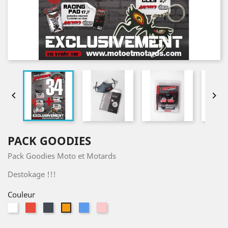


PACK GOODIES
Pack Goodies Moto et Motards
Destokage !!!
Couleur
Blanc
Rouge
Noir
Bleu
Rose
Orange